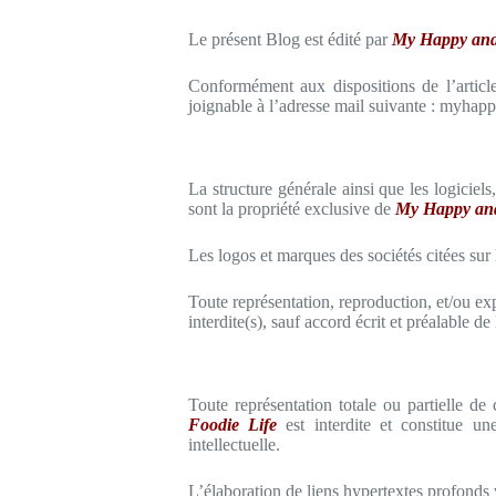
Le présent Blog est édité par
My Happy and
Conformément aux dispositions de l’article
joignable à l’adresse mail suivante : myha
La structure générale ainsi que les logiciel
sont la propriété exclusive de
My Happy and
Les logos et marques des sociétés citées sur 
Toute représentation, reproduction, et/ou expl
interdite(s), sauf accord écrit et préalable de l
Toute représentation totale ou partielle de
Foodie Life
est interdite et constitue un
intellectuelle.
L’élaboration de liens hypertextes profonds v