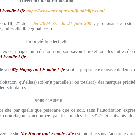
Directeur de la Publication
 Foodie Life
https://www.myhappyandfoodielife.com/
.
 6, III, 2° de la
loi 2004-575 du 21 juin 2004
, je choisis de rest
ppyandfoodielife@gmail.com.
Propriété Intellectuelle
s, textes, images animées ou non, son savoir-faire et tous les autres él
 Foodie Life
.
le site
My Happy and Foodie Life
sont la propriété exclusive de leurs a
oitation, qu’elle(s) soi(en)t partielle(s) ou totale(s), des marques précité
eurs titulaires.
Droits d’Auteur
 ce site par quelle que personne que ce soit, sans l’autorisation expr
e contrefaçon sanctionnée par les articles L. 335-2 et suivants d
ers le site
My Happy and Foodie Life
est interdite sans l’accord expre