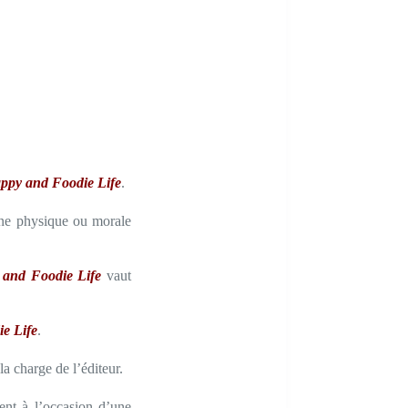
ppy and Foodie Life
.
sonne physique ou morale
and Foodie Life
vaut
e Life
.
la charge de l’éditeur.
ent à l’occasion d’une