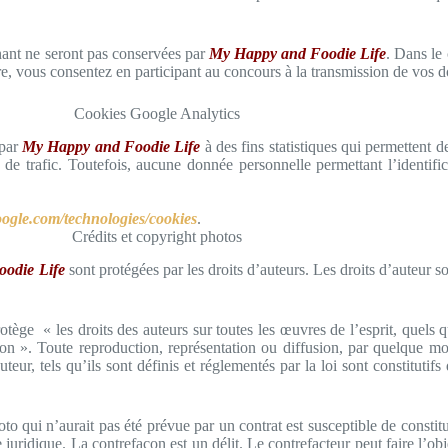
nant ne seront pas conservées par
My Happy and Foodie Life
. Dans le
re, vous consentez en participant au concours à la transmission de vos 
Cookies Google Analytics
 par
My Happy and Foodie Life
à des fins statistiques qui permettent 
 de trafic. Toutefois, aucune donnée personnelle permettant l’identific
google.com/
technologies/cookies
.
Crédits et copyright photos
odie Life
sont protégées par les droits d’auteurs. Les droits d’auteur s
tège « les droits des auteurs sur toutes les œuvres de l’esprit, quels q
tion ». Toute reproduction, représentation ou diffusion, par quelque m
teur, tels qu’ils sont définis et réglementés par la loi sont constitutifs
oto qui n’aurait pas été prévue par un contrat est susceptible de consti
 juridique. La contrefaçon est un délit. Le contrefacteur peut faire l’o